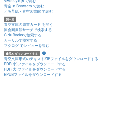
Vivliostyle.js で読む
青空 in Browsers で読む
えあ草紙・青空図書館 で読む
調べる
青空文庫の図書カード を開く
国会図書館サーチで検索する
CiNii Booksで検索する
カーリルで検索する
ブクログ でレビューを読む
作品をダウンロードする
青空文庫形式のテキストZIPファイルをダウンロードする
PDF(小)ファイルをダウンロードする
PDF(大)ファイルをダウンロードする
EPUBファイルをダウンロードする