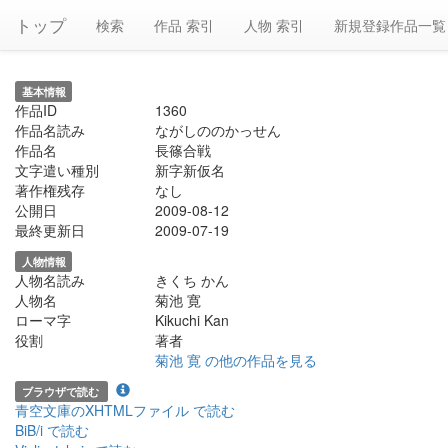
トップ
検索
作品 索引
人物 索引
新規登録作品一覧
基本情報
作品ID
1360
作品名読み
ながしののかっせん
作品名
長篠合戦
文字遣い種別
新字新仮名
著作権残存
なし
公開日
2009-08-12
最終更新日
2009-07-19
人物情報
人物名読み
きくち かん
人物名
菊池 寛
ローマ字
Kikuchi Kan
役割
著者
菊池 寛 の他の作品を見る
ブラウザで読む
青空文庫のXHTMLファイル で読む
BiB/i で読む