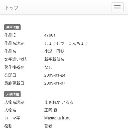
トップ
基本情報
作品ID
47601
作品名読み
しょうせつ えんちょう
作品名
小説 円朝
文字遣い種別
新字新仮名
著作権残存
なし
公開日
2009-01-24
最終更新日
2009-01-07
人物情報
人物名読み
まさおか いるる
人物名
正岡 容
ローマ字
Masaoka Iruru
役割
著者